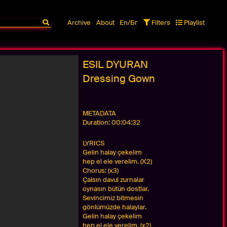
Archive
About
En/Бг
Filters
Playlist
ESIL DYURAN
Dressing Gown
METADATA
Duration:
00:04:32
LYRICS
Gelin halay çekelim
hep el ele verelim. (X2)
Chorus: (x3)
Çalsın davul zurnalar
oynasın bütün dostlar.
Sevincimiz bitmesin
gönlümüzde halaylar.
Gelin halay çekelim
hep el ele verelim. (x2)